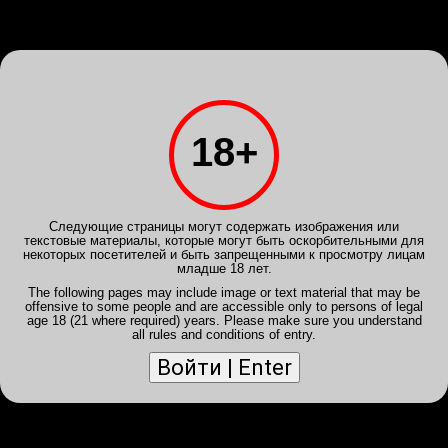
Войди
или
Зарегистрируйся
INTIMSPB.NET
Клубы
Анкеты
Галерея
Расписание
Отчеты
Powered by
Translate
18+
Отключить мобильный вид
Отчет от 31 авг 2024, 01:45 -
Shalooooooon
- Саша
ROYAL
Следующие страницы могут содержать изображения или
текстовые материалы, которые могут быть оскорбительными для
некоторых посетителей и быть запрещенными к просмотру лицам
Лирика
младше 18 лет.
Начиная со встречи и до самого прощания, это был лучший
The following pages may include image or text material that may be
опыт в сети Амстердам.
offensive to some people and are accessible only to persons of legal
Провели вместе 8 часов. опробовали всё что только
age 18 (21 where required) years. Please make sure you understand
можно.
all rules and conditions of entry.
Девушка была в хорошем настроении, общение сразу
задалось.
По самому процессу нет ни единого нарекания. Энтузиазм
и инициатива от девушки не дала образоваться ни одной
паузе.
Перед посещением читал отзывы и несколько напрягся,