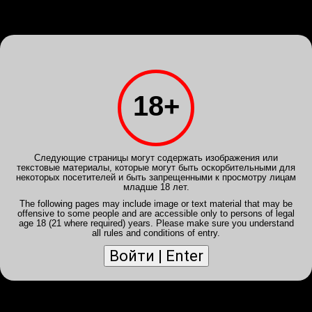
Войди
или
Зарегистрируйся
INTIMSPB.NET
Клубы
Анкеты
Галерея
Расписание
Отчеты
Powered by
Translate
18+
Отключить мобильный вид
12 апр 2022, 03:54 -
Марго
GRAND
В тот вечер в салоне было 9 девушек, но
Следующие страницы могут содержать изображения или
когда зашла Мадлен выбирать и долго
текстовые материалы, которые могут быть оскорбительными для
думать не пришлось. Очень
некоторых посетителей и быть запрещенными к просмотру лицам
привлекательная девушка. Высокая,
младше 18 лет.
стройная брюнетка с очаровательным
личиком. Открытая, позитивная, приятная
The following pages may include image or text material that may be
offensive to some people and are accessible only to persons of legal
в общении. В постеле нежная, отзывчивая
age 18 (21 where required) years. Please make sure you understand
и инициативная. В...
all rules and conditions of entry.
Читать далее...
Комментариев (4)
Реклама